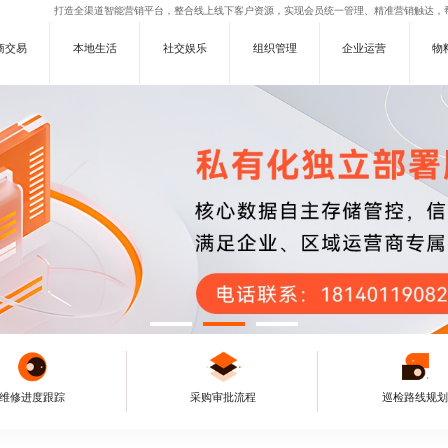
打造全渠道智能营销平台，整合线上线下客户资源，实现会员统一管理、精准营销触达，
商交易
本地生活
社交娱乐
组织管理
企业运营
物
维修进度跟踪
采购审批流程
巡检路线规划