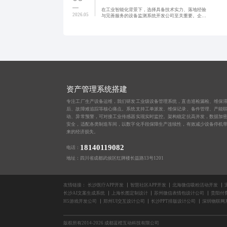
在工业智能化背景下，选择具备技术实力、落地经验
2026.05
与完善服务的设备监测系统开发公司至关重要。企业
应明确需求，聚焦多源传感器接入、边缘计算与实时
分析能力，通过试点验证降低风险，并确保数据安全
合规。我们提供制
资产管理系统搭建
专注工厂生产设备运维，我们研发工业级设备管理系统，直击巡检漏检、维保
后、故障难追踪等核心痛点。系统支持工单派发、维保记录、备件管理、产能
动、异常预警，可对接工业传感器实现实时监控。架构稳定抗高并发，数据加
安全，适配各类制造车间，以数字化手段保障生产连续性，有效减少设备停机
来的经济损失。
18140119082
电话：
地址：四川省成都武侯区红牌楼长益路13号1201
友情链接：
长沙医疗APP开发
智慧社区APP开发
北海微信吸粉活动开发
长沙AI文案生成系统
上海长图定制设计
苏州微信表情包设计公司
贵阳付
H5游戏开发公司
郑州UI交互设计公司
长沙PPT排版设计公司
深圳物联网
版权所有2014-2026 成都蓝橙互动科技有限公司