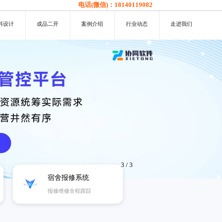
电话(微信)：
18140119082
料设计
成品二开
案例介绍
行业动态
走进我们
3
/
3
宿舍报修系统
报修维修全程跟踪