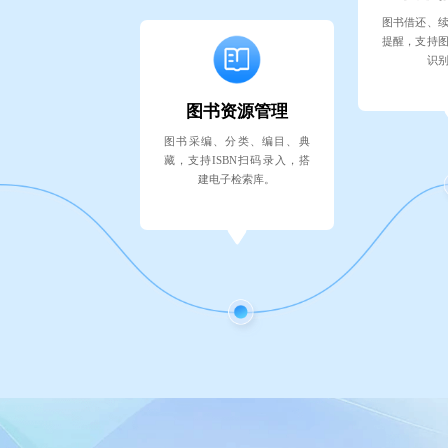
图书借还、
提醒，支持
识
图书资源管理
图书采编、分类、编目、典
藏，支持ISBN扫码录入，搭
建电子检索库。