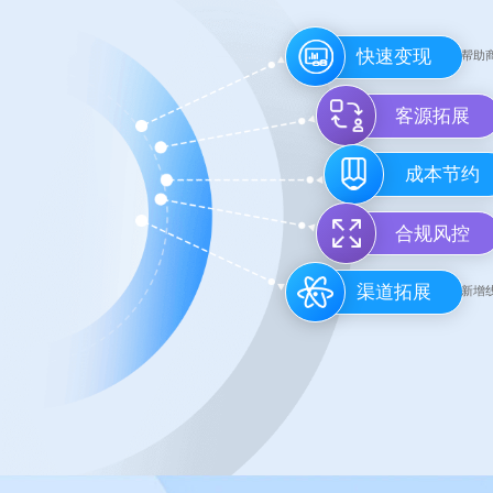
快速变现
帮助
客源拓展
成本节约
合规风控
渠道拓展
新增