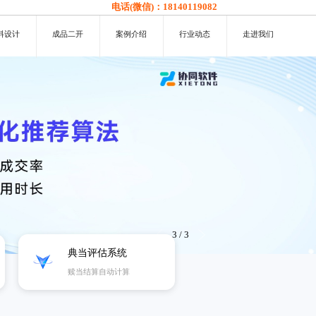
电话(微信)：
18140119082
料设计
成品二开
案例介绍
行业动态
走进我们
3
/
3
典当评估系统
赎当结算自动计算