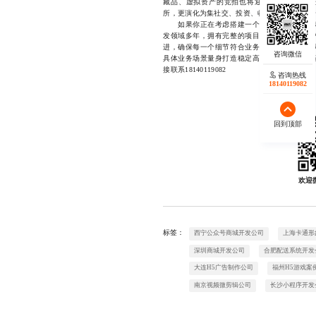
藏品、虚拟资产的竞拍也将迎来新的增长点。
所，更演化为集社交、投资、收藏于一体的综合
如果你正在考虑搭建一个专业、安全、可持
发领域多年，拥有完整的项目交付能力与丰富
进，确保每一个细节符合业务实际。我们的团
具体业务场景量身打造稳定高效的解决方案，
接联系18140119082
咨询热线
18140119082
回到顶部
欢迎
标签：
西宁公众号商城开发公司
上海卡通形
深圳商城开发公司
合肥配送系统开发
大连H5广告制作公司
福州H5游戏案
南京视频微剪辑公司
长沙小程序开发