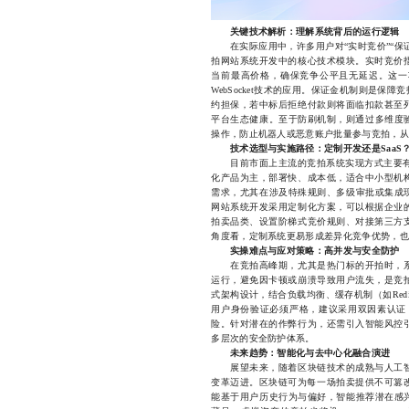
关键技术解析：理解系统背后的运行逻辑
在实际应用中，许多用户对“实时竞价”“保证
拍网站系统开发中的核心技术模块。实时竞价
当前最高价格，确保竞争公平且无延迟。这一
WebSocket技术的应用。保证金机制则是
约担保，若中标后拒绝付款则将面临扣款甚至
平台生态健康。至于防刷机制，则通过多维度验
操作，防止机器人或恶意账户批量参与竞拍，从
技术选型与实施路径：定制开发还是SaaS
目前市面上主流的竞拍系统实现方式主要有两
化产品为主，部署快、成本低，适合中小型机
需求，尤其在涉及特殊规则、多级审批或集成现
网站系统开发采用定制化方案，可以根据企业
拍卖品类、设置阶梯式竞价规则、对接第三方
角度看，定制系统更易形成差异化竞争优势，也
实操难点与应对策略：高并发与安全防护
在竞拍高峰期，尤其是热门标的开拍时，系
运行，避免因卡顿或崩溃导致用户流失，是竞
式架构设计，结合负载均衡、缓存机制（如Re
用户身份验证必须严格，建议采用双因素认证（
险。针对潜在的作弊行为，还需引入智能风控
多层次的安全防护体系。
未来趋势：智能化与去中心化融合演进
展望未来，随着区块链技术的成熟与人工智
变革迈进。区块链可为每一场拍卖提供不可篡改
能基于用户历史行为与偏好，智能推荐潜在感兴