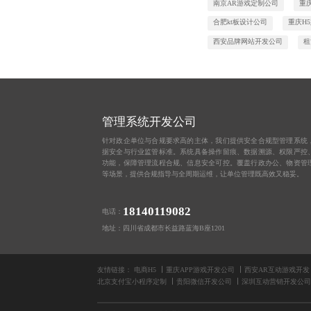
南京AR游戏定制公司
重
合肥kt板设计公司
重庆H
西安品牌网站开发公司
租
管理系统开发公司
针对政企单位与合规要求高的主体，我们提供安全合规型管理系统
据安全与行业监管标准。系统具备操作留痕、数据溯源、权限严控
功能，保障管理流程合规、信息安全可控。覆盖行政办公、物资管
等场景，提供合规指导与全周期运维，让单位管理既高效又稳妥。
18140119082
电话：
地址：四川省成都市长益路蓝海B座1201
友情链接：
电商H5
重庆APP游戏开发公司
西安AR互动游戏开发
北京支付宝小程序定制
贵阳微信开发公司
深圳互动营销开发公司