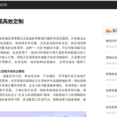
效定制
现高效定制
最
统物业管理模式正面临效率瓶颈与服务同质化困境。许多物业企
物业ER
信息孤岛、响应滞后等问题，尤其是在面对多业态、多区域管理
2026-05-3
匹配实际业务需求。这种“一刀切”的解决方案，不仅导致功能冗余
理效能。在此背景下，物业ERP系统不再只是简单的数据记录工
的核心引擎。而真正实现系统价值最大化的关键路径，正是通过深
宠物社
管理模式、业务流程、组织架构深度融合，从而完成从“通用工
2026-05-2
生定制开发的必要性
智慧政
涵盖住宅小区、商业综合体、产业园区、写字楼乃至文旅地产
2026-05-2
理逻辑：住宅类项目强调业主关系维护与高频报修处理；商业类项
区则更注重空间管理、企业入驻与配套服务整合。若采用统一标准
流程不匹配、工单分类不合理、绩效考核指标无法落地等问题。例
竞赛答
因无法自定义“企业入驻进度跟踪”模块，导致新租户入驻周期延长
2026-05-2
根据自身管理习惯，灵活配置工作流节点、权限体系与报表维度，使
知名机
2026-05-2