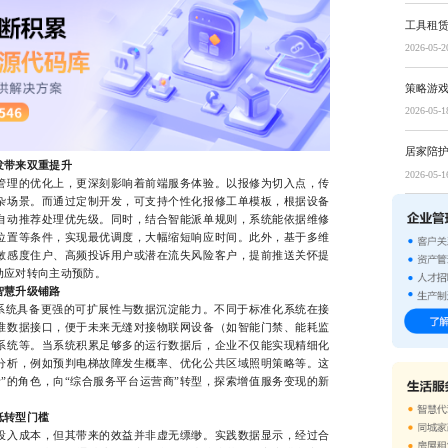
工具租
2026-05-2
策略游
2026-05-1
居家陪
发带来双重提升
2026-05-1
理的优化上，更深刻影响着前端服务体验。以报修为切入点，传
杂场景。而通过定制开发，可支持个性化报修工单模板，根据设备
自动推荐处理优先级。同时，结合智能派单规则，系统能依据维修
位置等条件，实现最优调度，大幅缩短响应时间。此外，基于多维
敏感度住户、高频投诉用户或潜在流失风险客户，提前推送关怀提
动应对转向主动预防。
智慧升级铺路
统具备更强的可扩展性与数据沉淀能力。不同于标准化系统在接
准数据接口，便于未来无缝对接物联网设备（如智能门禁、能耗监
系统等。当系统积累足够多的运行数据后，企业不仅能实现精细化
分析，例如预判电梯故障发生概率、优化公共区域照明策略等。这
”的角色，向“综合服务平台运营商”转型，探索增值服务变现的新
低转型门槛
入成本，但其带来的效益并非虚无缥缈。实践数据显示，经过合