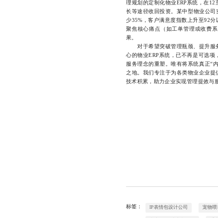
理规划的定制化物业ERP系统，在1
长等途径收回投资。某中型物业公司
少35%，客户满意度指数上升至92
聚焦核心痛点（如工单管理或收费系
果。
对于希望突破管理瓶颈、提升服务
心的物业ERP系统，已不再是可选
服务理念的重塑。唯有将系统真正“
之地。我们专注于为各类物业企业提
技术积累，助力企业实现管理提效与服务升
标签：
IP表情包设计公司
宠物喂