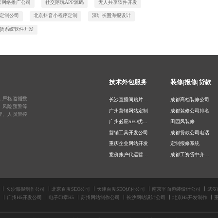
庆网络推广公司
社交陪玩APP源码
无人共享软件开发
5定制公司
北京抖音小程序定制
深圳长图海报设计
赁系统软件开发
技术外包服务
装修|报修|贷款
，严格遵循数
长沙直播间贴片设计
成都高档装修公司
、风险预警等
广州营销网站定制
成都装修公司排名
理、人员管控
广州必应SEO优化公司
田园风装修
营销工具开发公司
成都贷款公司电话
重庆企业网站开发
定制报修系统
竞价账户代运营公司
成都工资贷中介公司
北京支付宝财富号开发
助贷公司
天津微信开发公司
装修公司推荐
上海百度竞价优化公司
小程序报修系统
长沙海报制作公司
北京百度SEO公司
天津百度SEO优化公司
南京平面包装设计公司
武汉
广州H5开发公司
电子印章H5
苏州网站制作公司
长沙网站设计公司
北京H5开发制作
贵阳全网SEO优化公司
报修工单系统
上海插画设计公司
手机报修系统