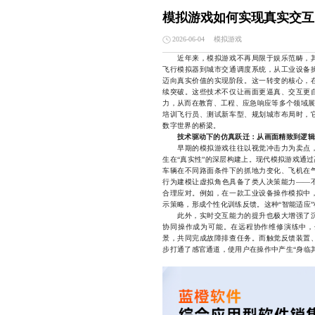
模拟游戏如何实现真实交互
模拟游戏
2026-06-04
近年来，模拟游戏不再局限于娱乐范畴，其
飞行模拟器到城市交通调度系统，从工业设备
迈向真实价值的实现阶段。这一转变的核心，在
续突破。这些技术不仅让画面更逼真、交互更
力，从而在教育、工程、应急响应等多个领域展
培训飞行员、测试新车型、规划城市布局时，
数字世界的桥梁。
技术驱动下的仿真跃迁：从画面精致到逻辑
早期的模拟游戏往往以视觉冲击力为卖点，
生在“真实性”的深层构建上。现代模拟游戏通
车辆在不同路面条件下的抓地力变化、飞机在气
行为建模让虚拟角色具备了类人决策能力——
合理应对。例如，在一款工业设备操作模拟中
示策略，形成个性化训练反馈。这种“智能适应
此外，实时交互能力的提升也极大增强了沉
协同操作成为可能。在远程协作维修演练中，
景，共同完成故障排查任务。而触觉反馈装置
步打通了感官通道，使用户在操作中产生“身临