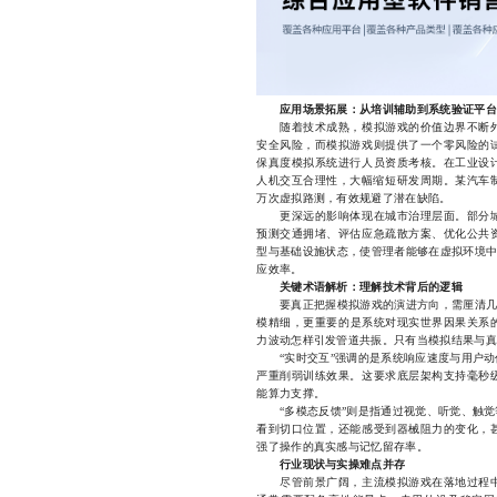
应用场景拓展：从培训辅助到系统验证平台
随着技术成熟，模拟游戏的价值边界不断外
安全风险，而模拟游戏则提供了一个零风险的
保真度模拟系统进行人员资质考核。在工业设
人机交互合理性，大幅缩短研发周期。某汽车
万次虚拟路测，有效规避了潜在缺陷。
更深远的影响体现在城市治理层面。部分城
预测交通拥堵、评估应急疏散方案、优化公共
型与基础设施状态，使管理者能够在虚拟环境中
应效率。
关键术语解析：理解技术背后的逻辑
要真正把握模拟游戏的演进方向，需厘清几个
模精细，更重要的是系统对现实世界因果关系
力波动怎样引发管道共振。只有当模拟结果与真
“实时交互”强调的是系统响应速度与用户动
严重削弱训练效果。这要求底层架构支持毫秒
能算力支撑。
“多模态反馈”则是指通过视觉、听觉、触觉
看到切口位置，还能感受到器械阻力的变化，
强了操作的真实感与记忆留存率。
行业现状与实操难点并存
尽管前景广阔，主流模拟游戏在落地过程中