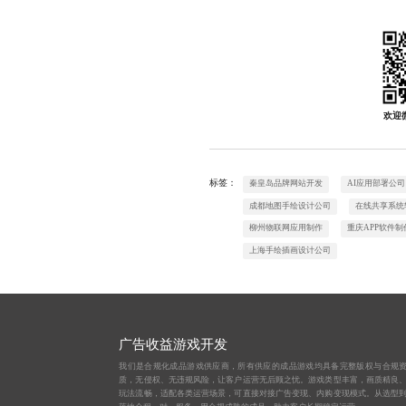
欢迎
标签：
秦皇岛品牌网站开发
AI应用部署公司
成都地图手绘设计公司
在线共享系统
柳州物联网应用制作
重庆APP软件制
上海手绘插画设计公司
广告收益游戏开发
我们是合规化成品游戏供应商，所有供应的成品游戏均具备完整版权与合规
质，无侵权、无违规风险，让客户运营无后顾之忧。游戏类型丰富，画质精良
玩法流畅，适配各类运营场景，可直接对接广告变现、内购变现模式。从选型