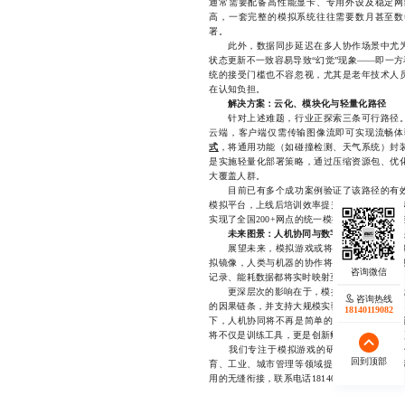
通常需要配备高性能显卡、专用外设及稳定网
高，一套完整的模拟系统往往需要数月甚至数
署。
此外，数据同步延迟在多人协作场景中尤为
状态更新不一致容易导致“幻觉”现象——即一
统的接受门槛也不容忽视，尤其是老年技术人
在认知负担。
解决方案：云化、模块化与轻量化路径
针对上述难题，行业正探索三条可行路径
云端，客户端仅需传输图像流即可实现流畅体
式
，将通用功能（如碰撞检测、天气系统）封
是实施轻量化部署策略，通过压缩资源包、优
大覆盖人群。
目前已有多个成功案例验证了该路径的有效
模拟平台，上线后培训效率提升40%，且支持
实现了全国200+网点的统一模拟训练管理，运
未来图景：人机协同与数字孪生生态的崛起
展望未来，模拟游戏或将催生全新的数字孪
拟镜像，人类与机器的协作将进入深度融合阶
记录、能耗数据都将实时映射至其数字孪生体，
更深层次的影响在于，模拟游戏正在重塑我们
咨询热线
的因果链条，并支持大规模实验与推演，它便不
18140119082
下，人机协同将不再是简单的控制与执行，而
将不仅是训练工具，更是创新孵化平台、危机预
我们专注于模拟游戏的研发与应用落地，依
回到顶部
育、工业、城市管理等领域提供高可用、可扩
用的无缝衔接，联系电话18140119082