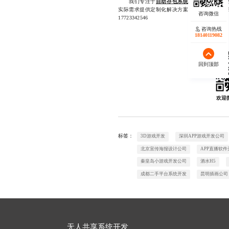
我们专注于
自助存包系统开发公司
相关业
实际需求提供定制化解决方案，从前期咨询到
17723342546
咨询热线
18140119082
回到顶部
欢迎
标签：
3D游戏开发
深圳APP游戏开发公司
北京宣传海报设计公司
APP直播软件
秦皇岛小游戏开发公司
酒水H5
成都二手平台系统开发
昆明插画公司
无人共享系统开发